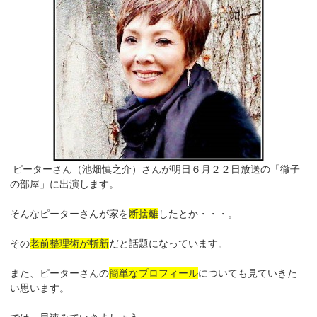
ピーターさん（池畑慎之介）さんが明日６月２２日放送の「徹子
の部屋」に出演します。
そんなピーターさんが家を
断捨離
したとか・・・。
その
老前整理術が斬新
だと話題になっています。
また、ピーターさんの
簡単なプロフィール
についても見ていきた
い思います。