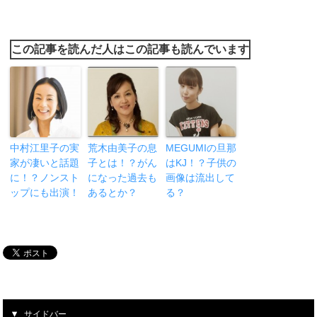
この記事を読んだ人はこの記事も読んでいます
中村江里子の実
荒木由美子の息
MEGUMIの旦那
家が凄いと話題
子とは！？がん
はKJ！？子供の
に！？ノンスト
になった過去も
画像は流出して
ップにも出演！
あるとか？
る？
サイドバー