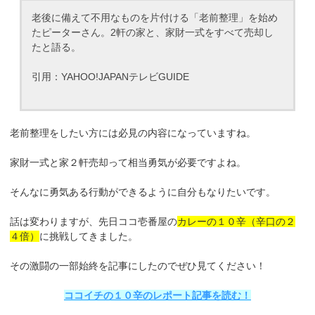
老後に備えて不用なものを片付ける「老前整理」を始め
たピーターさん。2軒の家と、家財一式をすべて売却し
たと語る。
引用：YAHOO!JAPANテレビGUIDE
老前整理をしたい方には必見の内容になっていますね。
家財一式と家２軒売却って相当勇気が必要ですよね。
そんなに勇気ある行動ができるように自分もなりたいです。
話は変わりますが、先日ココ壱番屋の
カレーの１０辛（辛口の２
４倍）
に挑戦してきました。
その激闘の一部始終を記事にしたのでぜひ見てください！
ココイチの１０辛のレポート記事を読む！