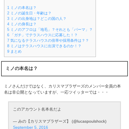
1
ミノの本名は？
2
ミノの誕生日・年齢は？
3
ミノの出身地は？どこの国の人？
4
ミノの身長は？
5
ミノのアフロは「地毛」？それとも「パーマ」？
6
「ガチ」でテラスハウスに応募した！？
7
気になるテラスハウスの倍率や採用条件は？？
8
ミノはテラスハウスに出演できるのか！？
9
まとめ
ミノの本名は？
ミノさんだけではなく、カリスマブラザーズのメンバー全員の本
名は非公開となっていますが、一応ツイッターでは・・・
このアカウント名本名だよ
— みの【カリスマブラザーズ】 (@lucaspoulshock)
September 5, 2016