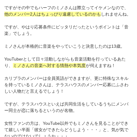
ですがその中でもハーフのミノさんは際立ってイケメンなので、
他のメンバー2人はちょっぴり遠慮しているのかも
しれませんね。
ですが、やはり応募条件にピッタリだったというポイントは「音
楽」でしょう。
ミノさんが本格的に音楽をやっていこうと決意したのは13歳。
YouTuberとして日々活動しながらも音楽活動を行っているあた
り、
ミノさんの音楽へ対する情熱や本気度
が伺えますね！
カリブラのメンバーは全員英語ができますが、更に特殊なスキル
を持っているミノさんは、テラスハウスのメンバー応募にふさわ
しい人物だと言えるでしょう！
ですが、テラスハウスといえば共同生活をしているうちにメンバ
ー同士が恋に落ちるというのが名物。
女性ファンの方は、YouTube以外でもミノさんを見ることができ
て嬉しい半面「彼女ができたらどうしよう・・・」と、気が気で
ないのではないでしょうか・・・。