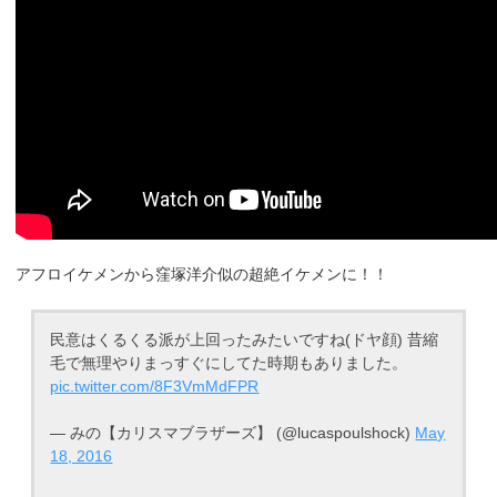
アフロイケメンから窪塚洋介似の超絶イケメンに！！
民意はくるくる派が上回ったみたいですね(ドヤ顔) 昔縮
毛で無理やりまっすぐにしてた時期もありました。
pic.twitter.com/8F3VmMdFPR
— みの【カリスマブラザーズ】 (@lucaspoulshock)
May
18, 2016